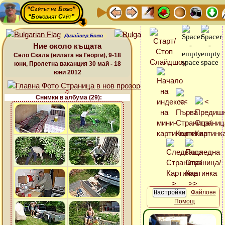
“Сайтът на Божо”
“Божовият Сайт”
Дизайнер Божо
Ние около къщата
Село Скала (вилата на Георги), 9-18
юни, Пролетна ваканция 30 май - 18
юни 2012
Снимки в албума (29):
Файлове
Помощ