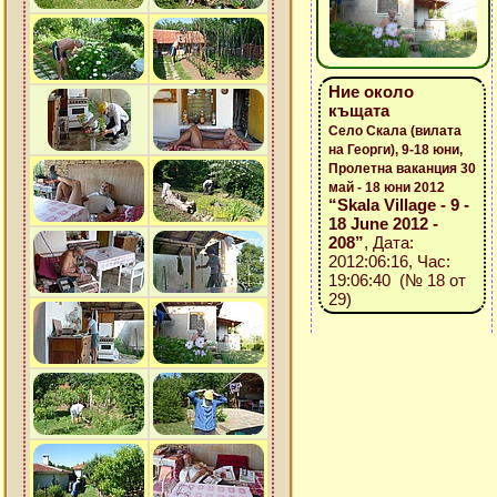
Ние около
къщата
Село Скала (вилата
на Георги), 9-18 юни,
Пролетна ваканция 30
май - 18 юни 2012
“Skala Village - 9 -
18 June 2012 -
208”
, Дата:
2012:06:16, Час:
19:06:40 (№ 18 от
29)