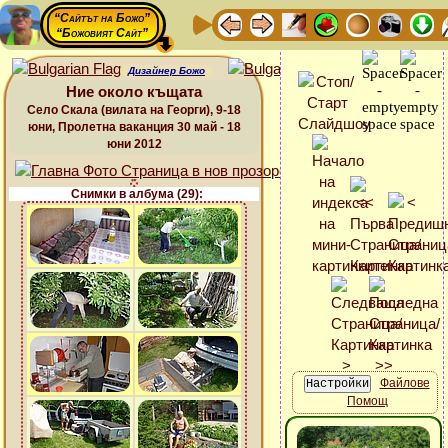
“Сайтът на Божо”
“Божовият Сайт”
Дизайнер Божо
Ние около къщата
Село Скала (вилата на Георги), 9-18
юни, Пролетна ваканция 30 май - 18
юни 2012
Снимки в албума (29):
Файлове
Помощ