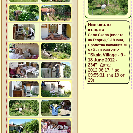
Ние около
къщата
Село Скала (вилата
на Георги), 9-18 юни,
Пролетна ваканция 30
май - 18 юни 2012
“Skala Village - 9 -
18 June 2012 -
234”
, Дата:
2012:06:17, Час:
09:55:31 (№ 19 от
29)