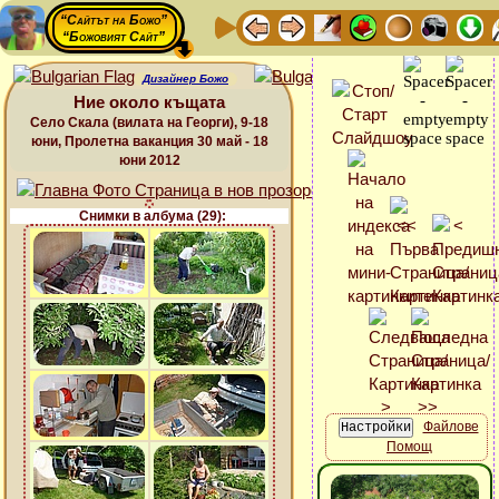
“Сайтът на Божо”
“Божовият Сайт”
Дизайнер Божо
Ние около къщата
Село Скала (вилата на Георги), 9-18
юни, Пролетна ваканция 30 май - 18
юни 2012
Снимки в албума (29):
Файлове
Помощ