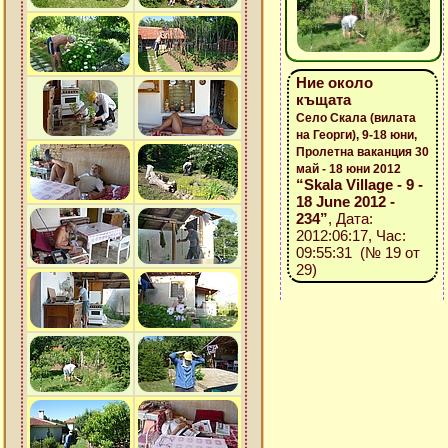
Ние около
къщата
Село Скала (вилата
на Георги), 9-18 юни,
Пролетна ваканция 30
май - 18 юни 2012
“Skala Village - 9 -
18 June 2012 -
234”
, Дата:
2012:06:17, Час:
09:55:31 (№ 19 от
29)