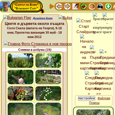
“Сайтът на Божо”
“Божовият Сайт”
Дизайнер Божо
Цветя и дървета около къщата
Село Скала (вилата на Георги), 9-18
юни, Пролетна ваканция 30 май - 18
юни 2012
Снимки в албума (19):
Файлове
Помощ