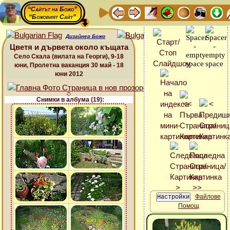
“Сайтът на Божо”
“Божовият Сайт”
Дизайнер Божо
Цветя и дървета около къщата
Село Скала (вилата на Георги), 9-18
юни, Пролетна ваканция 30 май - 18
юни 2012
Снимки в албума (19):
Файлове
Помощ