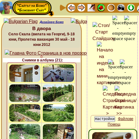
“Сайтът на Божо”
“Божовият Сайт”
Дизайнер Божо
В двора
Село Скала (вилата на Георги), 9-18
юни, Пролетна ваканция 30 май - 18
юни 2012
Снимки в албума (21):
Файлове
Помощ