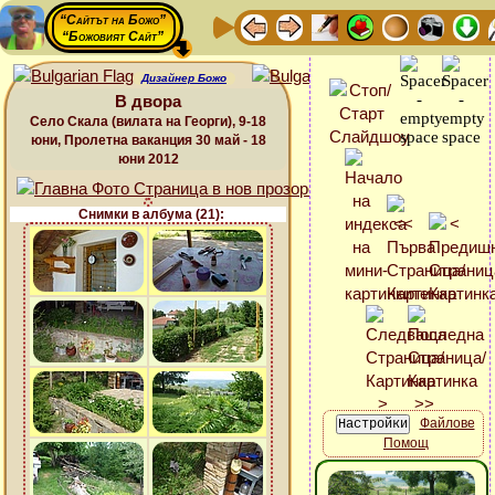
“Сайтът на Божо”
“Божовият Сайт”
Дизайнер Божо
В двора
Село Скала (вилата на Георги), 9-18
юни, Пролетна ваканция 30 май - 18
юни 2012
Снимки в албума (21):
Файлове
Помощ