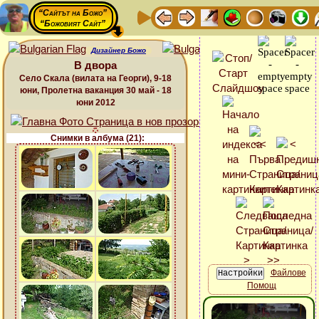
“Сайтът на Божо”
“Божовият Сайт”
Дизайнер Божо
В двора
Село Скала (вилата на Георги), 9-18
юни, Пролетна ваканция 30 май - 18
юни 2012
Снимки в албума (21):
Файлове
Помощ