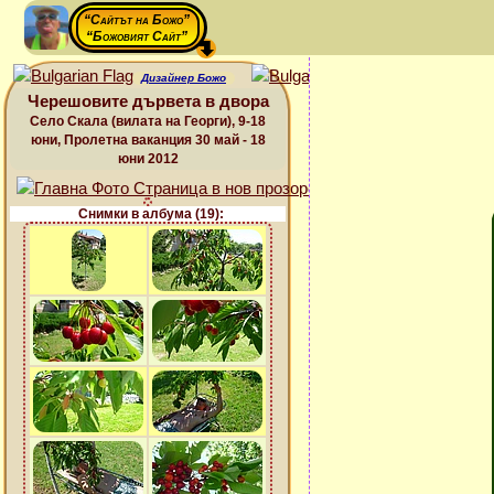
“Сайтът на Божо”
“Божовият Сайт”
Дизайнер Божо
Черешовите дървета в двора
Село Скала (вилата на Георги), 9-18
юни, Пролетна ваканция 30 май - 18
юни 2012
Снимки в албума (19):