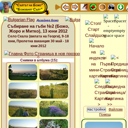
“Сайтът на Божо”
“Божовият Сайт”
Дизайнер Божо
Събиране на гъби №2 (Божо,
Жоро и Митко), 13 юни 2012
Село Скала (вилата на Георги), 9-18
юни, Пролетна ваканция 30 май - 18
юни 2012
Снимки в албума (15):
Файлове
Помощ