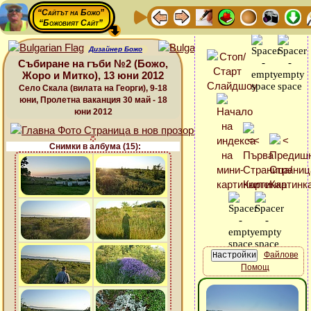
“Сайтът на Божо”
“Божовият Сайт”
Дизайнер Божо
Събиране на гъби №2 (Божо,
Жоро и Митко), 13 юни 2012
Село Скала (вилата на Георги), 9-18
юни, Пролетна ваканция 30 май - 18
юни 2012
Снимки в албума (15):
Файлове
Помощ