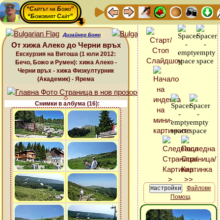
“Сайтът на Божо”
“Божовият Сайт”
Дизайнер Божо
От хижа Алеко до Черни връх
Екскурзия на Витоша (1 юли 2012:
Бечо, Божо и Румен): хижа Алеко -
Черни връх - хижа Физкултурник
(Академик) - Ярема
Снимки в албума (16):
Файлове
Помощ