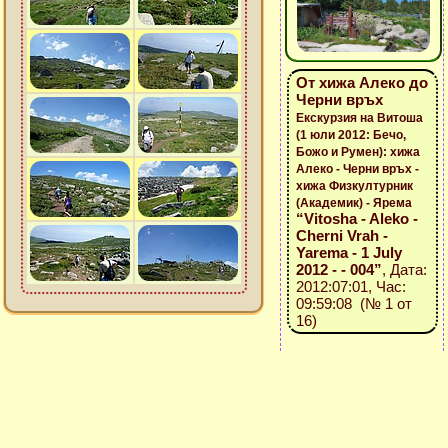
От хижа Алеко до
Черни връх
Екскурзия на Витоша
(1 юли 2012: Бечо,
Божо и Румен): хижа
Алеко - Черни връх -
хижа Физкултурник
(Академик) - Ярема
“Vitosha - Aleko -
Cherni Vrah -
Yarema - 1 July
2012 - - 004”
, Дата:
2012:07:01, Час:
09:59:08 (№ 1 от
16)