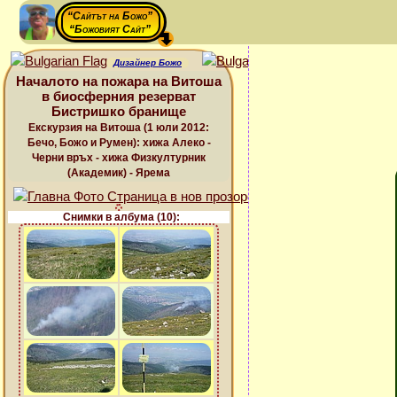
“Сайтът на Божо”
“Божовият Сайт”
Дизайнер Божо
Началото на пожара на Витоша
в биосферния резерват
Бистришко бранище
Екскурзия на Витоша (1 юли 2012:
Бечо, Божо и Румен): хижа Алеко -
Черни връх - хижа Физкултурник
(Академик) - Ярема
Снимки в албума (10):