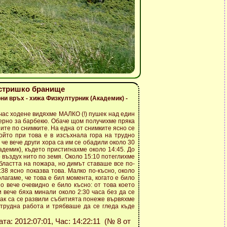
истришко бранище
рни връх - хижа Физкултурник (Академик) -
 час ходене видяхме МАЛКО (!) пушек над един
мерно за барбекю. Обаче щом получихме пряка
ите по снимките. На една от снимките ясно се
ойто при това е в изсъхнала гора на трудно
 че вече други хора са им се обадили около 30
демик), където пристигнахме около 14:45. До
 въздух нито по земя. Около 15:10 потеглихме
бластта на пожара, но димът ставаше все по-
:38 ясно показва това. Малко по-късно, около
лагаме, че това е бил момента, когато е било
Но вече очевидно е било късно: от това което
и вече бяха минали около 2:30 часа без да се
как са се развили събитията понеже вървяхме
 трудна работа и трябваше да се гледа къде
Дата: 2012:07:01, Час: 14:22:11 (№ 8 от