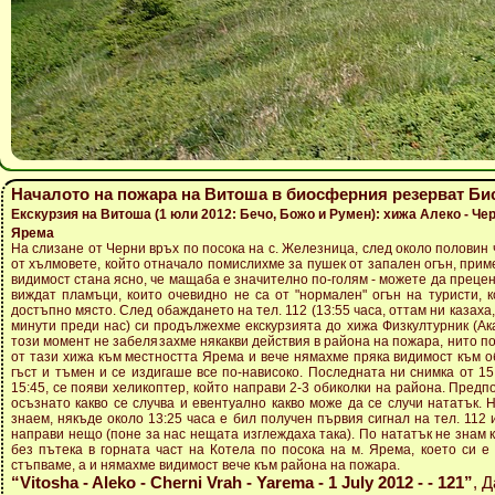
Началото на пожара на Витоша в биосферния резерват Б
Екскурзия на Витоша (1 юли 2012: Бечо, Божо и Румен): хижа Алеко - Че
Ярема
На слизане от Черни връх по посока на с. Железница, след около половин
от хълмовете, който отначало помислихме за пушек от запален огън, при
видимост стана ясно, че мащаба е значително по-голям - можете да прецен
виждат пламъци, които очевидно не са от "нормален" огън на туристи, к
достъпно място. След обаждането на тел. 112 (13:55 часа, оттам ни казаха,
минути преди нас) си продължехме екскурзията до хижа Физкултурник (Ака
този момент не забелязахме някакви действия в района на пожара, нито по
от тази хижа към местността Ярема и вече нямахме пряка видимост към о
гъст и тъмен и се издигаше все по-нависоко. Последната ни снимка от 15
15:45, се появи хеликоптер, който направи 2-3 обиколки на района. Предпо
осъзнато какво се случва и евентуално какво може да се случи нататък. 
знаем, някъде около 13:25 часа е бил получен първия сигнал на тел. 112 
направи нещо (поне за нас нещата изглеждаха така). По нататък не знам 
без пътека в горната част на Котела по посока на м. Ярема, което си е
стъпваме, а и нямахме видимост вече към района на пожара.
“Vitosha - Aleko - Cherni Vrah - Yarema - 1 July 2012 - - 121”
, 