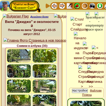
“Сайтът на Божо”
“Божовият Сайт”
Дизайнер Божо
Вила "Джиджо" и околностите
й
Почивка на вила "Джиджо", 03-15
август 2012
Снимки в албума (30):
Файлове
Помощ