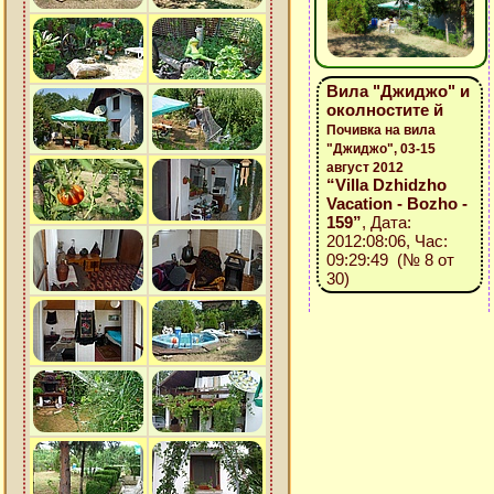
Вила "Джиджо" и
околностите й
Почивка на вила
"Джиджо", 03-15
август 2012
“Villa Dzhidzho
Vacation - Bozho -
159”
, Дата:
2012:08:06, Час:
09:29:49 (№ 8 от
30)