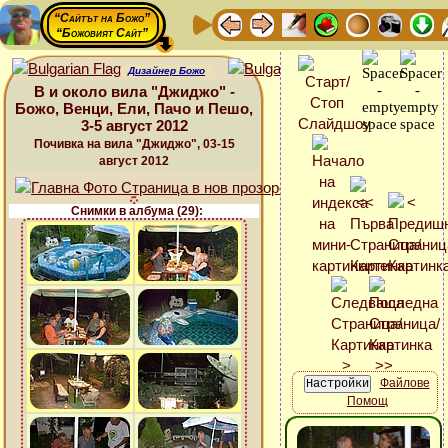
“Сайтът на Божо”
“Божовият Сайт”
Дизайнер Божо
В и около вила "Джиджо" -
Божо, Венци, Ели, Пачо и Пешо,
3-5 август 2012
Почивка на вила "Джиджо", 03-15
август 2012
Снимки в албума (29):
Файлове
Помощ