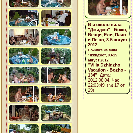
В и около вила
"Джиджо" - Божо,
Венци, Ели, Пачо
и Пешо, 3-5 август
2012
Почивка на вила
"Джиджо", 03-15
август 2012
“Villa Dzhidzho
Vacation - Bozho -
134”
, Дата:
2012:08:04, Час:
22:03:49 (№ 17 от
29)