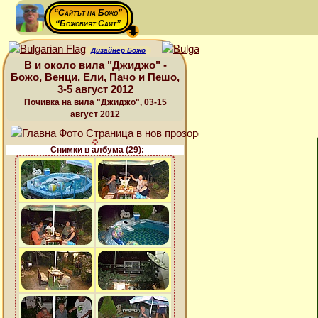
“Сайтът на Божо”
“Божовият Сайт”
Дизайнер Божо
В и около вила "Джиджо" -
Божо, Венци, Ели, Пачо и Пешо,
3-5 август 2012
Почивка на вила "Джиджо", 03-15
август 2012
Снимки в албума (29):