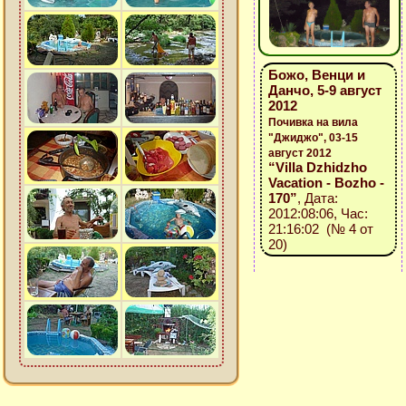
Божо, Венци и
Данчо, 5-9 август
2012
Почивка на вила
"Джиджо", 03-15
август 2012
“Villa Dzhidzho
Vacation - Bozho -
170”
, Дата:
2012:08:06, Час:
21:16:02 (№ 4 от
20)