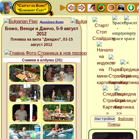
“Сайтът на Божо”
“Божовият Сайт”
Дизайнер Божо
Божо, Венци и Данчо, 5-9 август
2012
Почивка на вила "Джиджо", 03-15
август 2012
Снимки в албума (20):
Файлове
Помощ