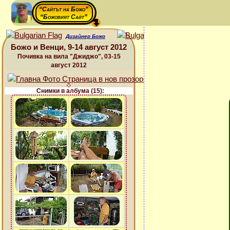
“Сайтът на Божо”
“Божовият Сайт”
Дизайнер Божо
Божо и Венци, 9-14 август 2012
Почивка на вила "Джиджо", 03-15
август 2012
Снимки в албума (15):