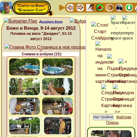
“Сайтът на Божо”
“Божовият Сайт”
Дизайнер Божо
Божо и Венци, 9-14 август 2012
Почивка на вила "Джиджо", 03-15
август 2012
Снимки в албума (15):
Файлове
Помощ