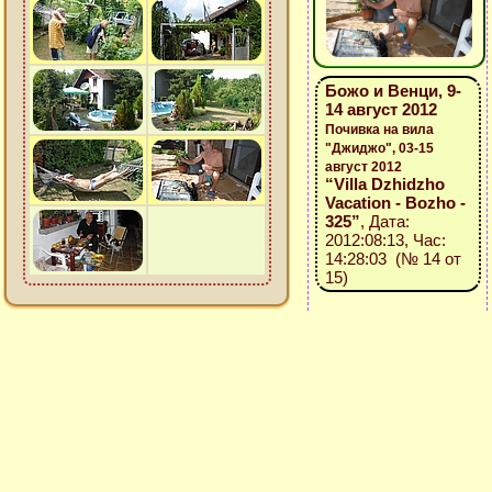
Божо и Венци, 9-
14 август 2012
Почивка на вила
"Джиджо", 03-15
август 2012
“Villa Dzhidzho
Vacation - Bozho -
325”
, Дата:
2012:08:13, Час:
14:28:03 (№ 14 от
15)