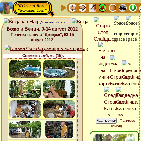
“Сайтът на Божо”
“Божовият Сайт”
Дизайнер Божо
Божо и Венци, 9-14 август 2012
Почивка на вила "Джиджо", 03-15
август 2012
Снимки в албума (15):
Файлове
Помощ