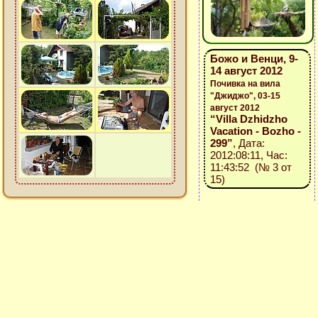
Божо и Венци, 9-
14 август 2012
Почивка на вила
"Джиджо", 03-15
август 2012
“Villa Dzhidzho
Vacation - Bozho -
299”
, Дата:
2012:08:11, Час:
11:43:52 (№ 3 от
15)