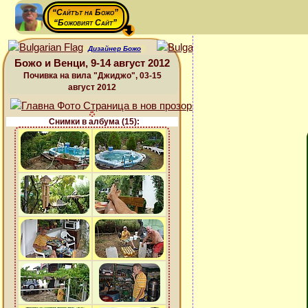
“Сайтът на Божо”
“Божовият Сайт”
Дизайнер Божо
Божо и Венци, 9-14 август 2012
Почивка на вила "Джиджо", 03-15
август 2012
Снимки в албума (15):