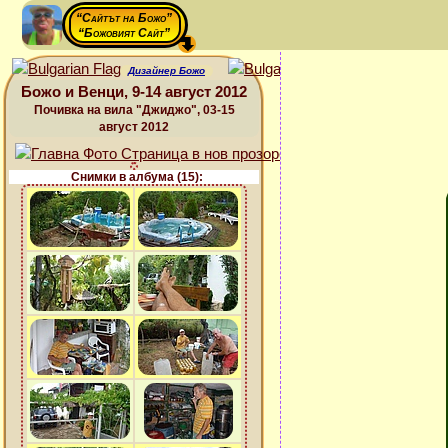
“Сайтът на Божо”
“Божовият Сайт”
Дизайнер Божо
Божо и Венци, 9-14 август 2012
Почивка на вила "Джиджо", 03-15
август 2012
Снимки в албума (15):