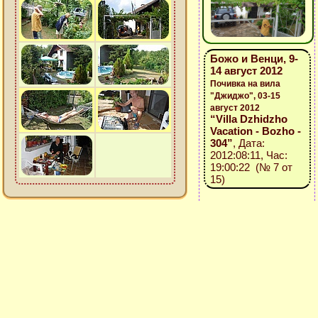
Божо и Венци, 9-
14 август 2012
Почивка на вила
"Джиджо", 03-15
август 2012
“Villa Dzhidzho
Vacation - Bozho -
304”
, Дата:
2012:08:11, Час:
19:00:22 (№ 7 от
15)