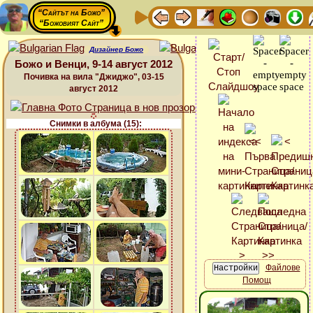
“Сайтът на Божо”
“Божовият Сайт”
Дизайнер Божо
Божо и Венци, 9-14 август 2012
Почивка на вила "Джиджо", 03-15
август 2012
Снимки в албума (15):
Файлове
Помощ