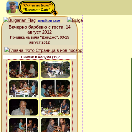
“Сайтът на Божо”
“Божовият Сайт”
Дизайнер Божо
Вечерно барбекю с гости, 14
август 2012
Почивка на вила "Джиджо", 03-15
август 2012
Снимки в албума (19):