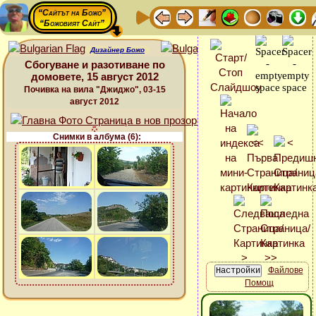
“Сайтът на Божо”
“Божовият Сайт”
Дизайнер Божо
Сбогуване и разотиване по
домовете, 15 август 2012
Почивка на вила "Джиджо", 03-15
август 2012
Снимки в албума (6):
Файлове
Помощ