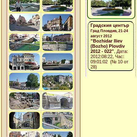
Градския център
Град Пловдив, 21-24
август 2012
“Bozhidar Iliev
(Bozho) Plovdiv
2012 - 022”
, Дата:
2012:08:22, Час:
09:01:02 (№ 10 от
28)