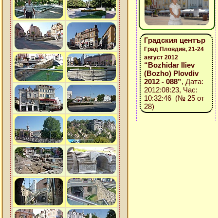
Градския център
Град Пловдив, 21-24
август 2012
“Bozhidar Iliev
(Bozho) Plovdiv
2012 - 088”
, Дата:
2012:08:23, Час:
10:32:46 (№ 25 от
28)