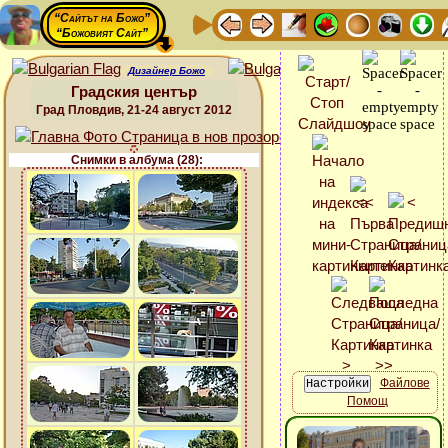
“Сайтът на Божо”
“Божовият Сайт”
Дизайнер Божо
Градския център
Град Пловдив, 21-24 август 2012
Снимки в албума (28):
Файлове
Помощ