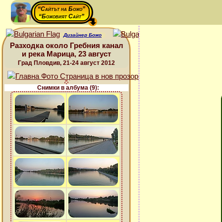
“Сайтът на Божо”
“Божовият Сайт”
Дизайнер Божо
Разходка около Гребния канал
и река Марица, 23 август
Град Пловдив, 21-24 август 2012
Снимки в албума (9):