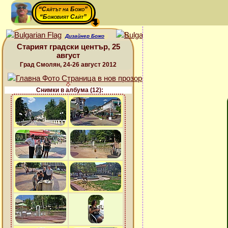
“Сайтът на Божо”
“Божовият Сайт”
Дизайнер Божо
Старият градски център, 25
август
Град Смолян, 24-26 август 2012
Снимки в албума (12):