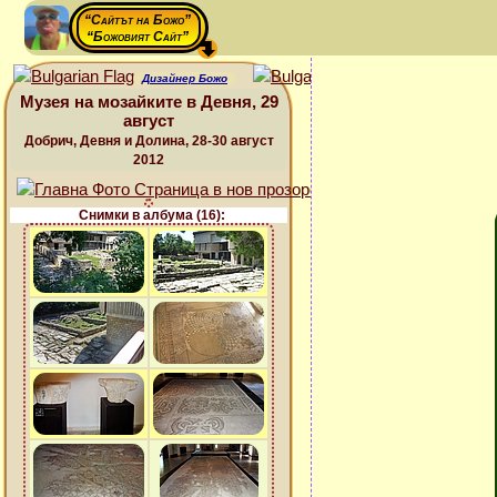
“Сайтът на Божо”
“Божовият Сайт”
Дизайнер Божо
Музея на мозайките в Девня, 29
август
Добрич, Девня и Долина, 28-30 август
2012
Снимки в албума (16):