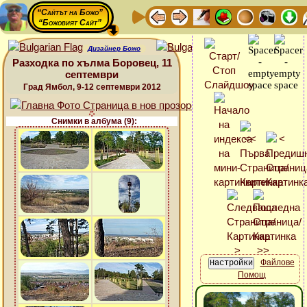
“Сайтът на Божо”
“Божовият Сайт”
Дизайнер Божо
Разходка по хълма Боровец, 11
септември
Град Ямбол, 9-12 септември 2012
Снимки в албума (9):
Файлове
Помощ