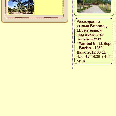
Разходка по
хълма Боровец,
11 септември
Град Ямбол, 9-12
септември 2012
“Yambol 9 - 11 Sep
- Bozho - 125”
,
Дата: 2012:09:11,
Час: 17:29:09 (№ 2
от 9)