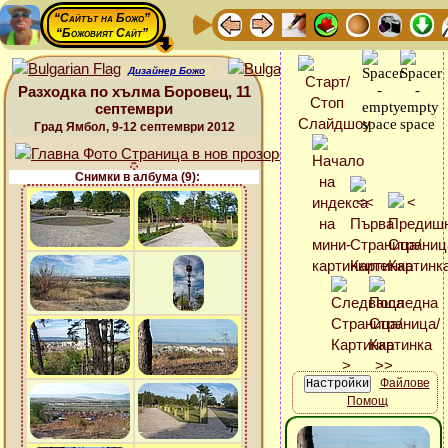
“Сайтът на Божо”
“Божовият Сайт”
Дизайнер Божо
Разходка по хълма Боровец, 11
септември
Град Ямбол, 9-12 септември 2012
Снимки в албума (9):
Файлове
Помощ