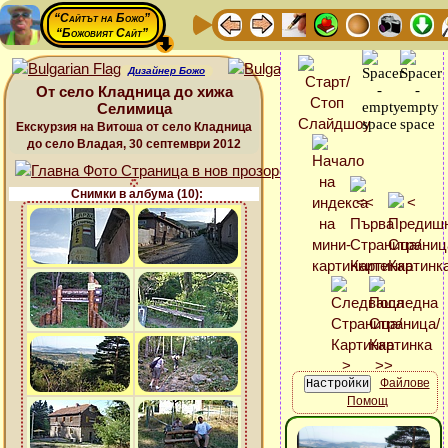
“Сайтът на Божо”
“Божовият Сайт”
Дизайнер Божо
От село Кладница до хижа
Селимица
Екскурзия на Витоша от село Кладница
до село Владая, 30 септември 2012
Снимки в албума (10):
Файлове
Помощ