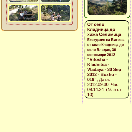
От село
Кладница до
хижа Селимица
Екскурзия на Витоша
от село Кладница до
село Владая, 30
септември 2012
“Vitosha -
Kladnitsa -
Vladaya - 30 Sep
2012 - Bozho -
019”
, Дата:
2012:09:30, Час:
09:14:24 (№ 5 от
10)