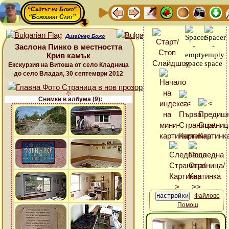
“Сайтът на Божо”
“Божовият Сайт”
Дизайнер Божо
Заслона Пинко в местността
Крив камък
Екскурзия на Витоша от село Кладница
до село Владая, 30 септември 2012
Снимки в албума (9):
Файлове
Помощ