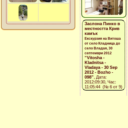
Заслона Пинко в
местността Крив
камък
Екскурзия на Витоша
от село Кладница до
село Владая, 30
септември 2012
“Vitosha -
Kladnitsa -
Vladaya - 30 Sep
2012 - Bozho -
098”
, Дата:
2012:09:30, Час:
11:05:44 (№ 6 от 9)