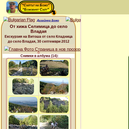
“Сайтът на Божо”
“Божовият Сайт”
Дизайнер Божо
От хижа Селимица до село
Владая
Екскурзия на Витоша от село Кладница
до село Владая, 30 септември 2012
Снимки в албума (14):