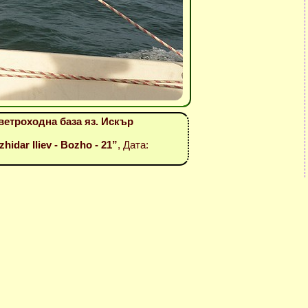
етроходна база яз. Искър
idar Iliev - Bozho - 21”
, Дата: