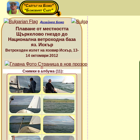
“Сайтът на Божо”
“Божовият Сайт”
Дизайнер Божо
Плаване от местността
Щъркелово гнездо до
Национална ветроходна база
яз. Искър
Ветроходен излет на язовир Искър, 13-
14 октомври 2012
Снимки в албума (11):