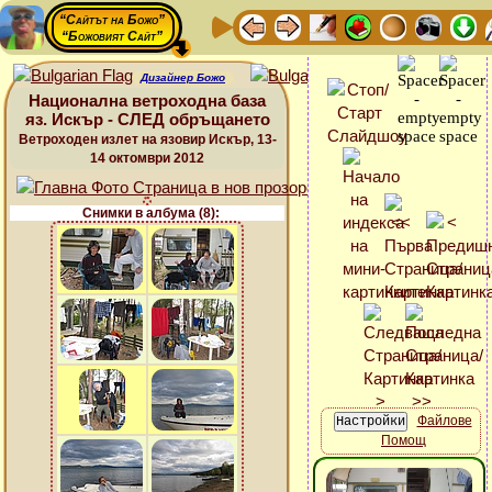
“Сайтът на Божо”
“Божовият Сайт”
Дизайнер Божо
Национална ветроходна база
яз. Искър - СЛЕД обръщането
Ветроходен излет на язовир Искър, 13-
14 октомври 2012
Снимки в албума (8):
Файлове
Помощ