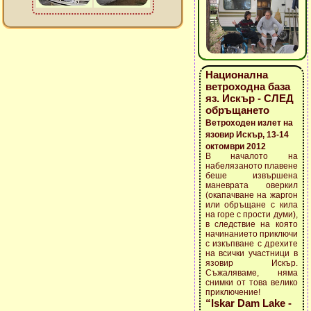
Национална
ветроходна база
яз. Искър - СЛЕД
обръщането
Ветроходен излет на
язовир Искър, 13-14
октомври 2012
В началото на
набелязаното плавене
беше извършена
маневрата оверкил
(окапачване на жаргон
или обръщане с кила
на горе с прости думи),
в следствие на която
начинанието приключи
с изкъпване с дрехите
на всички участници в
язовир Искър.
Съжаляваме, няма
снимки от това велико
приключение!
“Iskar Dam Lake -