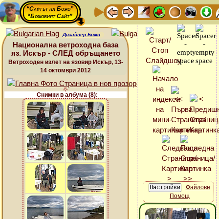
“Сайтът на Божо”
“Божовият Сайт”
Дизайнер Божо
Национална ветроходна база
яз. Искър - СЛЕД обръщането
Ветроходен излет на язовир Искър, 13-
14 октомври 2012
Снимки в албума (8):
Файлове
Помощ