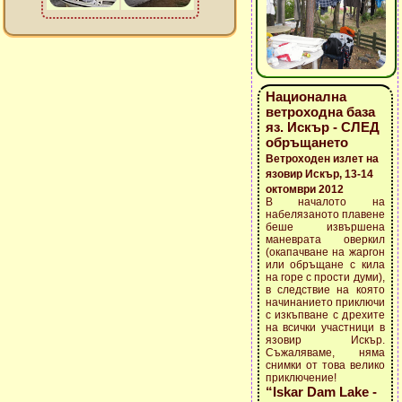
Национална
ветроходна база
яз. Искър - СЛЕД
обръщането
Ветроходен излет на
язовир Искър, 13-14
октомври 2012
В началото на
набелязаното плавене
беше извършена
маневрата оверкил
(окапачване на жаргон
или обръщане с кила
на горе с прости думи),
в следствие на която
начинанието приключи
с изкъпване с дрехите
на всички участници в
язовир Искър.
Съжаляваме, няма
снимки от това велико
приключение!
“Iskar Dam Lake -