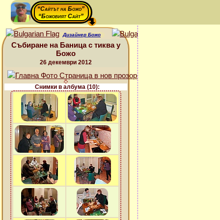
“Сайтът на Божо”
“Божовият Сайт”
Дизайнер Божо
Събиране на Баница с тиква у
Божо
26 декември 2012
Снимки в албума (10):