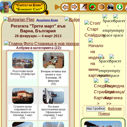
“Сайтът на Божо”
“Божовият Сайт”
Дизайнер Божо
Регатата "Трети март" във
Варна, България
28 февруари — 4 март 2013
Албуми в категорията (22):
Подготовка преди
Вечерна почивка във
Регатата, 28 февруари
вилата в село
(11)
Близнаци, 28
февруари
(10)
Сутринта преди
Последни
Файлове
откриването на
приготовления преди
Регатата, вилата в село
Официалното
Помощ
Близнаци, 1 март
откриване, 1 март
(10)
(22)