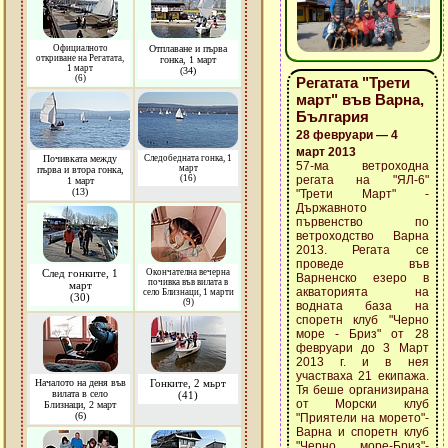
Официалното
Отплаване и първа
откриване на Регатата,
гонка, 1 март
1 март
(34)
(6)
Регатата "Трети
март" във Варна,
България
28 февруари — 4
март 2013
Почивката между
Следобедната гонка, 1
57-ма ветроходна
март
първа и втора гонка,
(16)
регата на "ЯЛ-6"
1 март
(13)
"Трети Март" -
Държавното
първенство по
ветроходство Варна
2013. Регата се
проведе във
След гонките, 1
Окончателна вечерна
Варненско езеро в
почивка във вилата в
март
акваторията на
село Близнаци, 1 марти
(30)
(9)
водната база на
споретн клуб "Черно
море - Бриз" от 28
февруари до 3 Март
2013 г. и в нея
участваха 21 екипажа.
Началото на деня във
Гонките, 2 мьрт
Тя беше организирана
вилата в село
(41)
от Морски клуб
Близнаци, 2 март
(6)
"Приятели на морето"-
Варна и споретн клуб
"Черно море-Бриз"-