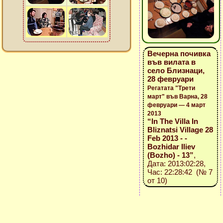
Вечерна почивка
във вилата в
село Близнаци,
28 февруари
Регатата "Трети
март" във Варна, 28
февруари — 4 март
2013
“In The Villa In
Bliznatsi Village 28
Feb 2013 - -
Bozhidar Iliev
(Bozho) - 13”
,
Дата: 2013:02:28,
Час: 22:28:42 (№ 7
от 10)