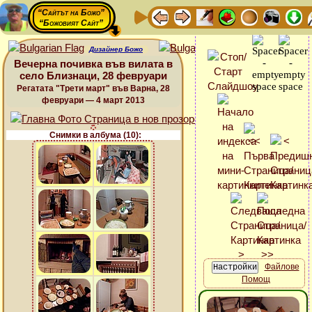
“Сайтът на Божо”
“Божовият Сайт”
Дизайнер Божо
Вечерна почивка във вилата в
село Близнаци, 28 февруари
Регатата "Трети март" във Варна, 28
февруари — 4 март 2013
Снимки в албума (10):
Файлове
Помощ