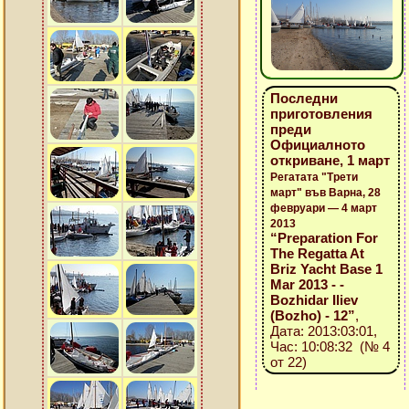
Последни
приготовления
преди
Официалното
откриване, 1 март
Регатата "Трети
март" във Варна, 28
февруари — 4 март
2013
“Preparation For
The Regatta At
Briz Yacht Base 1
Mar 2013 - -
Bozhidar Iliev
(Bozho) - 12”
,
Дата: 2013:03:01,
Час: 10:08:32 (№ 4
от 22)