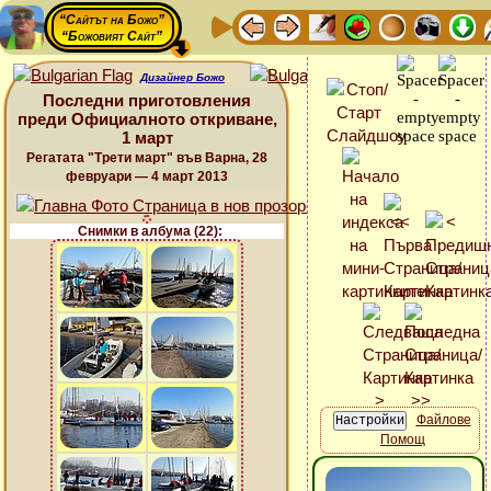
“Сайтът на Божо”
“Божовият Сайт”
Дизайнер Божо
Последни приготовления
преди Официалното откриване,
1 март
Регатата "Трети март" във Варна, 28
февруари — 4 март 2013
Снимки в албума (22):
Файлове
Помощ