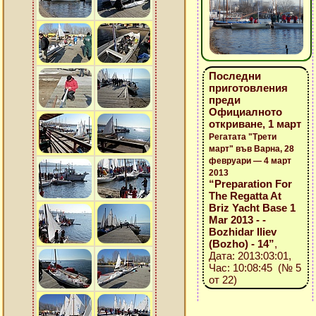
Последни
приготовления
преди
Официалното
откриване, 1 март
Регатата "Трети
март" във Варна, 28
февруари — 4 март
2013
“Preparation For
The Regatta At
Briz Yacht Base 1
Mar 2013 - -
Bozhidar Iliev
(Bozho) - 14”
,
Дата: 2013:03:01,
Час: 10:08:45 (№ 5
от 22)