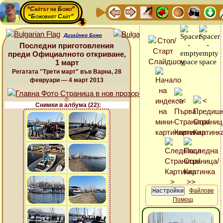
“Сайтът на Божо”
“Божовият Сайт”
Дизайнер Божо
Последни приготовления
преди Официалното откриване,
1 март
Регатата "Трети март" във Варна, 28
февруари — 4 март 2013
Снимки в албума (22):
Файлове
Помощ