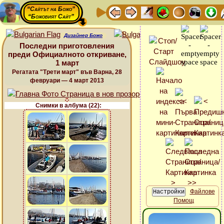
“Сайтът на Божо”
“Божовият Сайт”
Дизайнер Божо
Последни приготовления
преди Официалното откриване,
1 март
Регатата "Трети март" във Варна, 28
февруари — 4 март 2013
Снимки в албума (22):
Файлове
Помощ