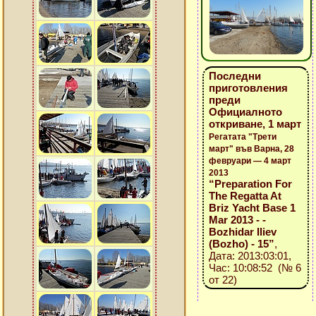
Последни
приготовления
преди
Официалното
откриване, 1 март
Регатата "Трети
март" във Варна, 28
февруари — 4 март
2013
“Preparation For
The Regatta At
Briz Yacht Base 1
Mar 2013 - -
Bozhidar Iliev
(Bozho) - 15”
,
Дата: 2013:03:01,
Час: 10:08:52 (№ 6
от 22)