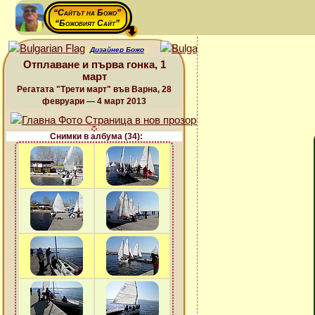
“Сайтът на Божо”
“Божовият Сайт”
Дизайнер Божо
Отплаване и първа гонка, 1
март
Регатата "Трети март" във Варна, 28
февруари — 4 март 2013
Снимки в албума (34):