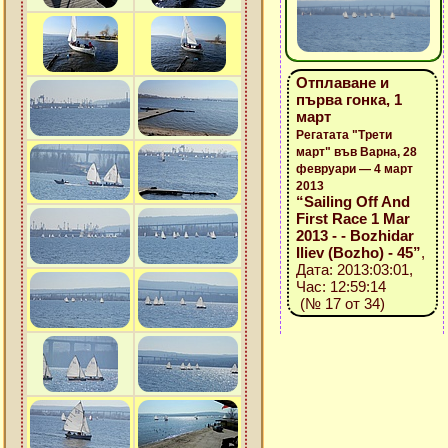
Отплаване и
първа гонка, 1
март
Регатата "Трети
март" във Варна, 28
февруари — 4 март
2013
“Sailing Off And
First Race 1 Mar
2013 - - Bozhidar
Iliev (Bozho) - 45”
,
Дата: 2013:03:01,
Час: 12:59:14
(№ 17 от 34)