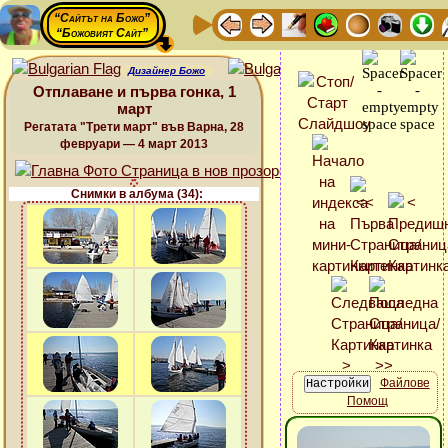
“Сайтът на Божо”
“Божовият Сайт”
Дизайнер Божо
Отплаване и първа гонка, 1
март
Регатата "Трети март" във Варна, 28
февруари — 4 март 2013
Снимки в албума (34):
Файлове
Помощ