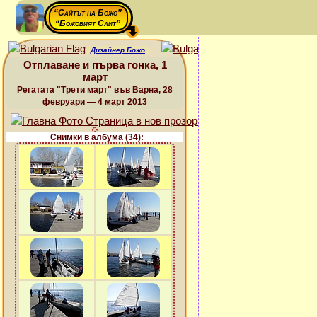
“Сайтът на Божо”
“Божовият Сайт”
Дизайнер Божо
Отплаване и първа гонка, 1
март
Регатата "Трети март" във Варна, 28
февруари — 4 март 2013
Снимки в албума (34):