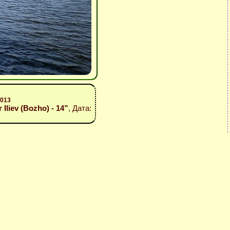
2013
 Iliev (Bozho) - 14”
, Дата: