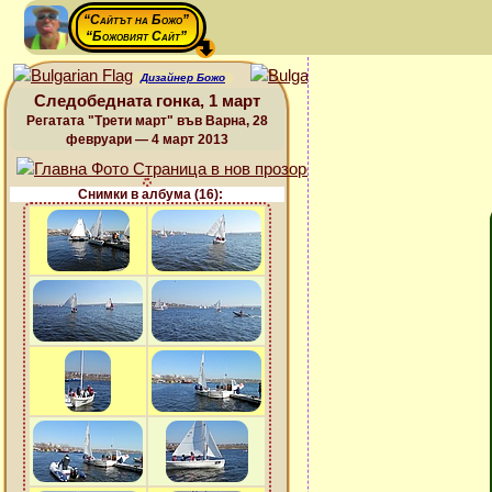
“Сайтът на Божо”
“Божовият Сайт”
Дизайнер Божо
Следобедната гонка, 1 март
Регатата "Трети март" във Варна, 28
февруари — 4 март 2013
Снимки в албума (16):