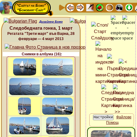
“Сайтът на Божо”
“Божовият Сайт”
Дизайнер Божо
Следобедната гонка, 1 март
Регатата "Трети март" във Варна, 28
февруари — 4 март 2013
Снимки в албума (16):
Файлове
Помощ