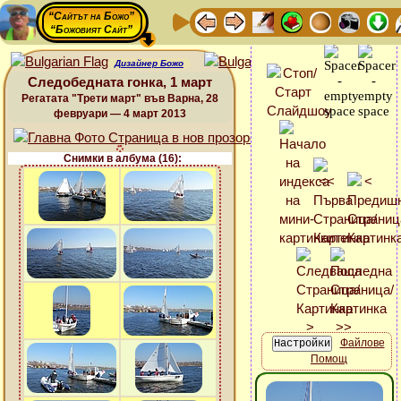
“Сайтът на Божо”
“Божовият Сайт”
Дизайнер Божо
Следобедната гонка, 1 март
Регатата "Трети март" във Варна, 28
февруари — 4 март 2013
Снимки в албума (16):
Файлове
Помощ