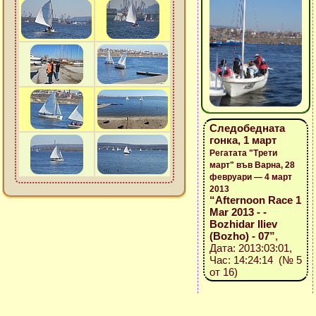
Следобедната
гонка, 1 март
Регатата "Трети
март" във Варна, 28
февруари — 4 март
2013
“Afternoon Race 1
Mar 2013 - -
Bozhidar Iliev
(Bozho) - 07”
,
Дата: 2013:03:01,
Час: 14:24:14 (№ 5
от 16)